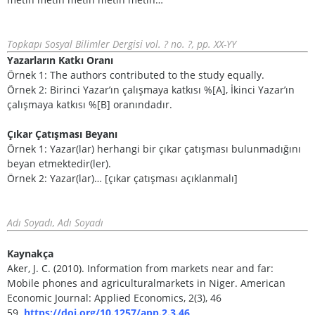
Topkapı Sosyal Bilimler Dergisi vol. ? no. ?, pp. XX-YY
Yazarların Katkı Oranı
Örnek 1: The authors contributed to the study equally.
Örnek 2: Birinci Yazar’ın çalışmaya katkısı %[A], İkinci Yazar’ın
çalışmaya katkısı %[B] oranındadır.
Çıkar Çatışması Beyanı
Örnek 1: Yazar(lar) herhangi bir çıkar çatışması bulunmadığını
beyan etmektedir(ler).
Örnek 2: Yazar(lar)… [çıkar çatışması açıklanmalı]
Adı Soyadı, Adı Soyadı
Kaynakça
Aker, J. C. (2010). Information from markets near and far:
Mobile phones and agriculturalmarkets in Niger. American
Economic Journal: Applied Economics, 2(3), 46
59.
https://doi.org/10.1257/app.2.3.46