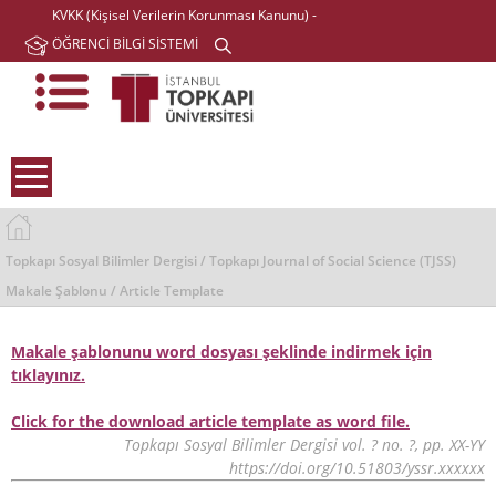
KVKK (Kişisel Verilerin Korunması Kanunu) -
ÖĞRENCİ BİLGİ SİSTEMİ
Topkapı Sosyal Bilimler Dergisi / Topkapı Journal of Social Science (TJSS)
Makale Şablonu / Article Template
Makale şablonunu word dosyası şeklinde indirmek için
tıklayınız.
Click for the download article template as word file.
Topkapı Sosyal Bilimler Dergisi vol. ? no. ?, pp. XX-YY
https://doi.org/10.51803/yssr.xxxxxx