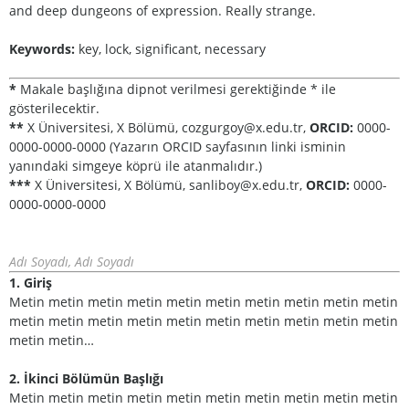
and deep dungeons of expression. Really strange.
Keywords:
key, lock, significant, necessary
*
Makale başlığına dipnot verilmesi gerektiğinde * ile
gösterilecektir.
**
X Üniversitesi, X Bölümü, cozgurgoy@x.edu.tr,
ORCID:
0000-
0000-0000-0000 (Yazarın ORCID sayfasının linki isminin
yanındaki simgeye köprü ile atanmalıdır.)
***
X Üniversitesi, X Bölümü, sanliboy@x.edu.tr,
ORCID:
0000-
0000-0000-0000
Adı Soyadı, Adı Soyadı
1. Giriş
Metin metin metin metin metin metin metin metin metin metin
metin metin metin metin metin metin metin metin metin metin
metin metin…
2. İkinci Bölümün Başlığı
Metin metin metin metin metin metin metin metin metin metin